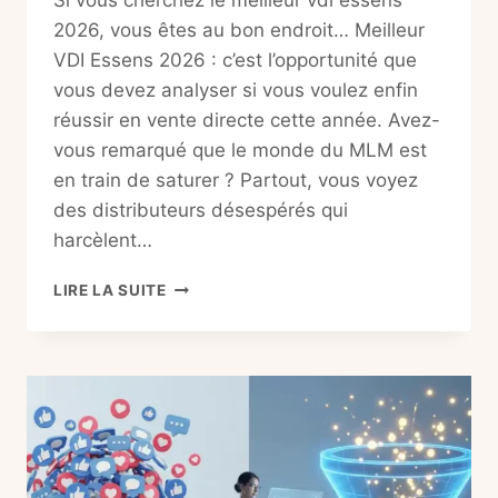
Si vous cherchez le meilleur vdi essens
2026, vous êtes au bon endroit… Meilleur
VDI Essens 2026 : c’est l’opportunité que
vous devez analyser si vous voulez enfin
réussir en vente directe cette année. Avez-
vous remarqué que le monde du MLM est
en train de saturer ? Partout, vous voyez
des distributeurs désespérés qui
harcèlent…
MEILLEUR
LIRE LA SUITE
VDI
ESSENS
2026
:
LE
GUIDE
INFAILLIBLE
POUR
RÉUSSIR