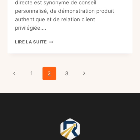
directe est synonyme de conseil
personnalisé, de démonstration produit
authentique et de relation client
privilégiée….
VENTE
LIRE LA SUITE
DIRECTE
:
7
TECHNIQUES
Navigation
Page
Page
1
2
3
MODERNES
(POUR
de
précédente
suivante
VENDRE
SANS
page
FORCER
EN
2026)