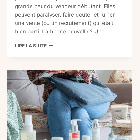
grande peur du vendeur débutant. Elles
peuvent paralyser, faire douter et ruiner
une vente (ou un recrutement) qui était
bien parti. La bonne nouvelle ? Une…
GÉRER
LIRE LA SUITE
LES
OBJECTIONS
VDI
:
LES
5
RÉPONSES
INFAILLIBLES
(GUIDE
COMPLET)