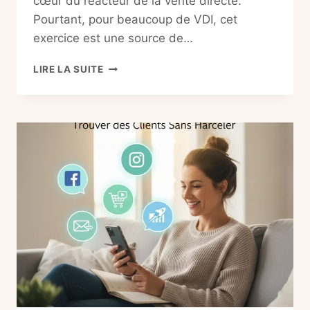
cœur du réacteur de la vente directe.
Pourtant, pour beaucoup de VDI, cet
exercice est une source de…
COMMENT
LIRE LA SUITE
ORGANISER
UN
ATELIER
VDI
BEAUTÉ
EFFICACE
(LE
GUIDE
A
À
Z)