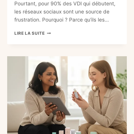
Pourtant, pour 90% des VDI qui débutent,
les réseaux sociaux sont une source de
frustration. Pourquoi ? Parce qu’ils les…
VDI
LIRE LA SUITE
ET
RÉSEAUX
SOCIAUX
:
LE
GUIDE
POUR
TROUVER
DES
CLIENTS
SUR
FACEBOOK
ET
INSTAGRAM
(SANS
HARCELER)