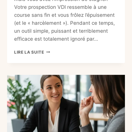
Votre prospection VDI ressemble à une
course sans fin et vous frôlez l’épuisement
(et le « harcèlement »). Pendant ce temps,
un outil simple, puissant et terriblement
efficace est totalement ignoré par…
AVOIR
LIRE LA SUITE
UN
SITE
WEB
VDI
EN
2026
:
LE
SEUL
OUTIL
QUE
99%
DES