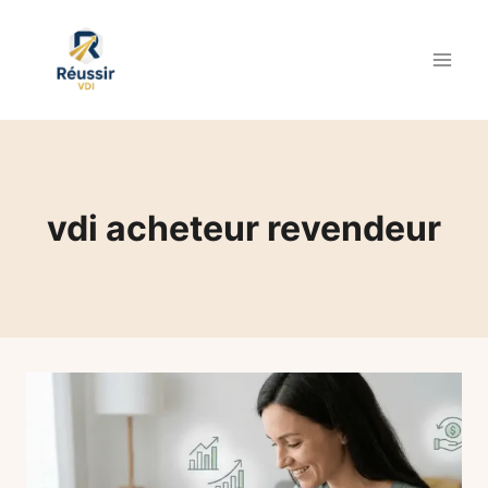
Aller
au
contenu
vdi acheteur revendeur