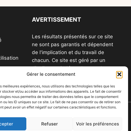
AVERTISSEMENT
Les résultats présentés sur ce site
é
ne sont pas garantis et dépendent
de l'implication et du travail de
lisation
chacun. Ce site est géré par un
distributeur indépendant et n'est
Gérer le consentement
pas le site officiel d'une société
VDI.
les meilleures expériences, nous utilisons des technologies telles que les
 stocker et/ou accéder aux informations des appareils. Le fait de consentir
ologies nous permettra de traiter des données telles que le comportement
n ou les ID uniques sur ce site. Le fait de ne pas consentir ou de retirer son
 peut avoir un effet négatif sur certaines caractéristiques et fonctions.
la vente
cepter
Refuser
Voir les préférences
ratiques