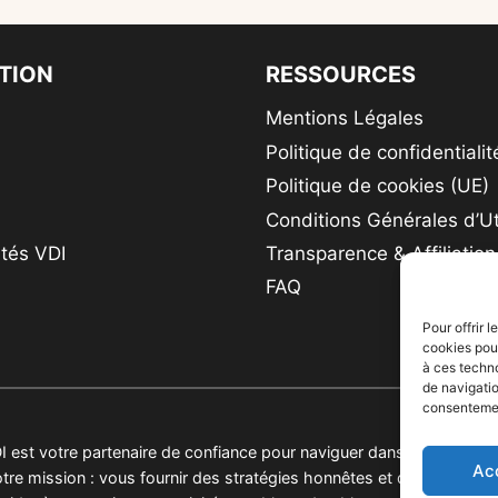
GUIDE
COMPLET
POUR
TION
RESSOURCES
RÉUSSIR
DANS
Mentions Légales
CE
Politique de confidentialit
SECTEUR
PORTEUR
Politique de cookies (UE)
Conditions Générales d’Uti
tés VDI
Transparence & Affiliation
FAQ
Pour offrir 
cookies pour
à ces techn
de navigatio
consentement
I est votre partenaire de confiance pour naviguer dans l'univers de 
Ac
otre mission : vous fournir des stratégies honnêtes et des guides p