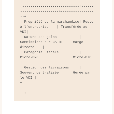
|

+----------------------------+------
-------------------+----------------
--+

| Propriété de la marchandise| Reste 
à l'entreprise    | Transférée au 
VDI|

| Nature des gains           | 
Commissions sur CA HT   | Marge 
directe    |

| Catégorie Fiscale          | 
Micro-BNC               | Micro-BIC        
|

| Gestion des livraisons     | 
Souvent centralisée     | Gérée par 
le VDI |

+-----------------------------------
------------------------------------