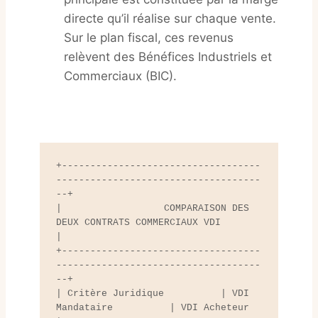
directe qu’il réalise sur chaque vente.
Sur le plan fiscal, ces revenus
relèvent des Bénéfices Industriels et
Commerciaux (BIC).
+-----------------------------------
------------------------------------
--+

|                  COMPARAISON DES 
DEUX CONTRATS COMMERCIAUX VDI          
|

+-----------------------------------
------------------------------------
--+

| Critère Juridique          | VDI 
Mandataire          | VDI Acheteur     