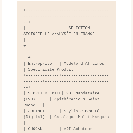
+-----------------------------------
------------------------------------
--+

|                  SÉLECTION 
SECTORIELLE ANALYSÉE EN FRANCE               
|

+-----------------------------------
------------------------------------
--+

| Entreprise   | Modèle d'Affaires          
| Spécificité Produit         |

+--------------+--------------------
--------+---------------------------
--+

| SECRET DE MIEL| VDI Mandataire 
(FVD)      | Apithérapie & Soins 
Ruche   |

| JOLIMOI      | Styliste Beauté 
(Digital)  | Catalogue Multi-Marques     
|

| CHOGAN       | VDI Acheteur-