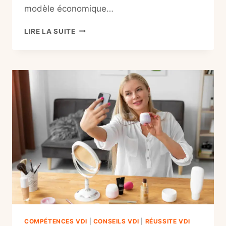
modèle économique…
TEXAM
LIRE LA SUITE
AVIS
:
LE
GUIDE
INFAILLIBLE
ET
LA
VÉRITÉ
SUR
LE
MATCH
2026
COMPÉTENCES VDI
|
CONSEILS VDI
|
RÉUSSITE VDI