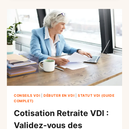
REVENU
:
GAGNER
UN
SECOND
SALAIRE
LE
SOIR
(2026)
CONSEILS VDI
|
DÉBUTER EN VDI
|
STATUT VDI (GUIDE
COMPLET)
Cotisation Retraite VDI :
Validez-vous des