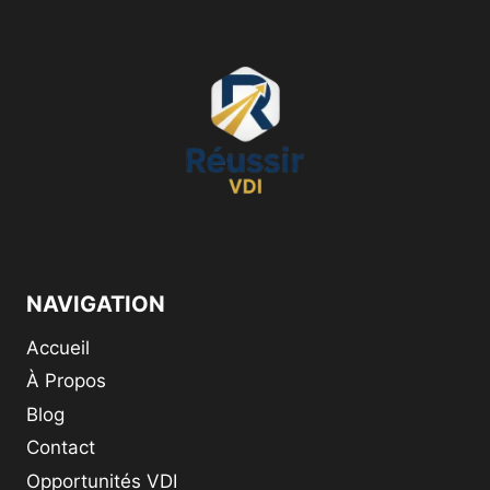
7
IDÉES
POUR
GAGNER
500€/MOIS
SANS
NUIRE
À
VOS
ÉTUDES
(2026)
NAVIGATION
Accueil
À Propos
Blog
Contact
Opportunités VDI