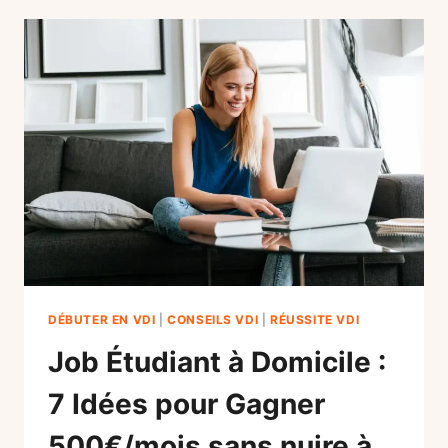
:
VALIDEZ-
VOUS
DES
TRIMESTRES
AVEC
LA
VENTE
DIRECTE
?
(2026)
DÉBUTER EN VDI
|
CONSEILS VDI
|
RÉUSSITE VDI
Job Étudiant à Domicile :
7 Idées pour Gagner
500€/mois sans nuire à