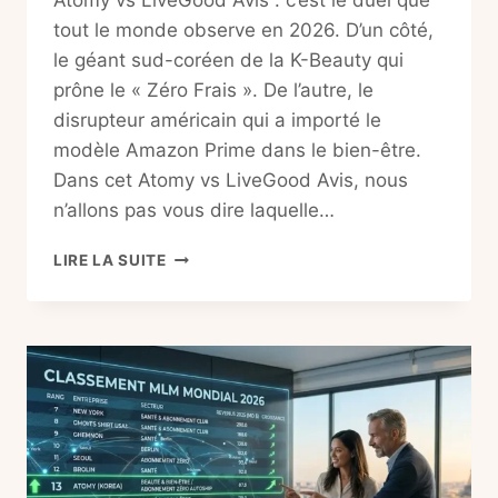
Atomy vs LiveGood Avis : c’est le duel que
tout le monde observe en 2026. D’un côté,
le géant sud-coréen de la K-Beauty qui
prône le « Zéro Frais ». De l’autre, le
disrupteur américain qui a importé le
modèle Amazon Prime dans le bien-être.
Dans cet Atomy vs LiveGood Avis, nous
n’allons pas vous dire laquelle…
ATOMY
LIRE LA SUITE
VS
LIVEGOOD
AVIS
2026
:
LE
MATCH
DES
TITANS
(LE