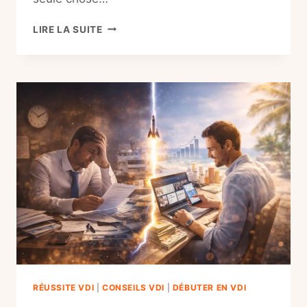
SOCIAL
LIRE LA SUITE
SELLING
VDI
2026
:
LA
MÉTHODE
INFAILLIBLE
POUR
UN
REVENU
SÉRIEUX
RÉUSSITE VDI
|
CONSEILS VDI
|
DÉBUTER EN VDI