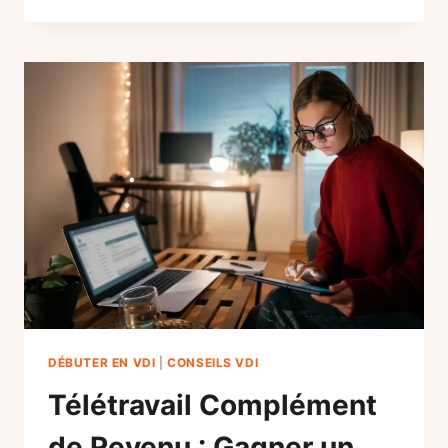
SON
CDI
POUR
LE
VDI
EN
2026
:
LE
PLAN
D’ACTION
ULTIME
ET
RÉVOLUTIONNAIRE
DÉBUTER EN VDI
|
CONSEILS VDI
Télétravail Complément
de Revenu : Gagner un