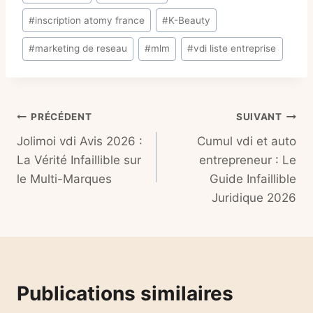
de
#
inscription atomy france
#
K-Beauty
la
publication :
#
marketing de reseau
#
mlm
#
vdi liste entreprise
Navigation
PRÉCÉDENT
SUIVANT
Jolimoi vdi Avis 2026 :
Cumul vdi et auto
de
La Vérité Infaillible sur
entrepreneur : Le
l’article
le Multi-Marques
Guide Infaillible
Juridique 2026
Publications similaires