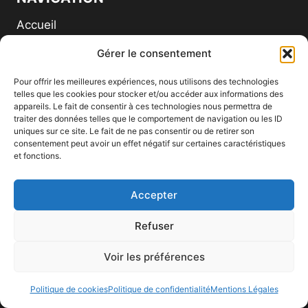
Accueil
À Propos
Gérer le consentement
Blog
Pour offrir les meilleures expériences, nous utilisons des technologies
Contact
telles que les cookies pour stocker et/ou accéder aux informations des
appareils. Le fait de consentir à ces technologies nous permettra de
Opportunités VDI
traiter des données telles que le comportement de navigation ou les ID
uniques sur ce site. Le fait de ne pas consentir ou de retirer son
consentement peut avoir un effet négatif sur certaines caractéristiques
RESSOURCES
et fonctions.
Mentions Légales
Accepter
Politique de confidentialité
Politique de cookies (UE)
Refuser
Conditions Générales d’Utilisation
Voir les préférences
Transparence & Affiliation
FAQ
Politique de cookies
Politique de confidentialité
Mentions Légales