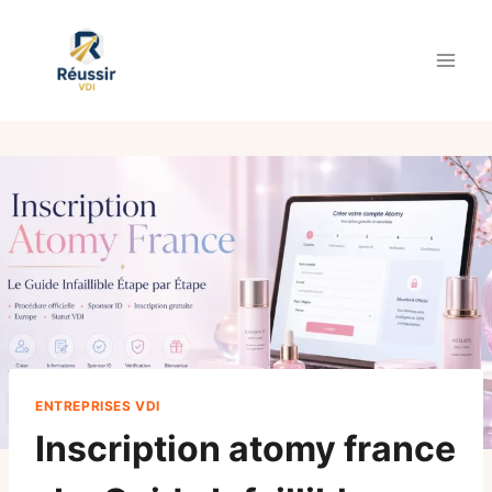
Aller
au
contenu
ENTREPRISES VDI
Inscription atomy france