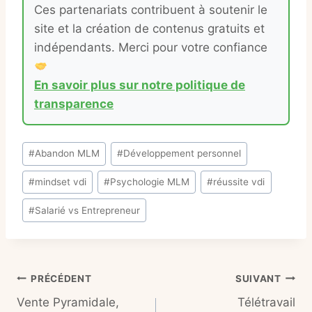
Ces partenariats contribuent à soutenir le
site et la création de contenus gratuits et
indépendants. Merci pour votre confiance
En savoir plus sur notre politique de
transparence
Étiquettes
#
Abandon MLM
#
Développement personnel
de
#
mindset vdi
#
Psychologie MLM
#
réussite vdi
la
publication :
#
Salarié vs Entrepreneur
Navigation
PRÉCÉDENT
SUIVANT
Vente Pyramidale,
Télétravail
de