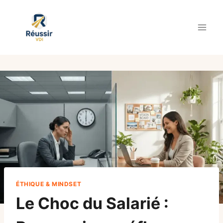
Aller
au
contenu
ÉTHIQUE & MINDSET
Le Choc du Salarié :