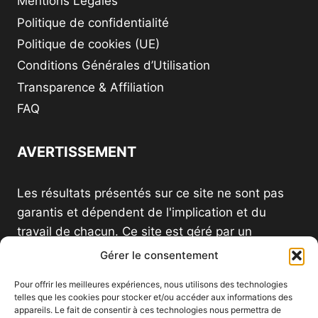
Mentions Légales
Politique de confidentialité
Politique de cookies (UE)
Conditions Générales d’Utilisation
Transparence & Affiliation
FAQ
AVERTISSEMENT
Les résultats présentés sur ce site ne sont pas
garantis et dépendent de l'implication et du
travail de chacun. Ce site est géré par un
distributeur indépendant et n'est pas le site
Gérer le consentement
officiel d'une société VDI.
Pour offrir les meilleures expériences, nous utilisons des technologies
telles que les cookies pour stocker et/ou accéder aux informations des
appareils. Le fait de consentir à ces technologies nous permettra de