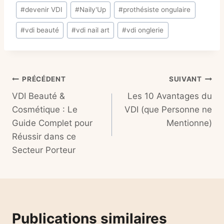
Étiquettes
#
devenir VDI
#
Naily'Up
#
prothésiste ongulaire
de
#
vdi beauté
#
vdi nail art
#
vdi onglerie
la
publication :
Navigation
PRÉCÉDENT
SUIVANT
VDI Beauté &
Les 10 Avantages du
de
Cosmétique : Le
VDI (que Personne ne
l’article
Guide Complet pour
Mentionne)
Réussir dans ce
Secteur Porteur
Publications similaires